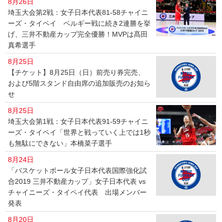
8月26日
埼玉大会第2戦：女子日本代表81-58チャイニ
ーズ・タイペイ ベルギー戦に続き2連勝を挙
げ、三井不動産カップ完全優勝！MVPは髙田
真希選手
8月25日
【チケット】8月25日（日）前売り券完売、
および5階スタンド自由席の追加販売のお知ら
せ
8月25日
埼玉大会第1戦：女子日本代表91-59チャイニ
ーズ・タイペイ「世界と戦っていく上では1秒
も無駄にできない」本橋菜子選手
8月24日
「バスケットボール女子日本代表国際強化試
合2019 三井不動産カップ」女子日本代表 vs
チャイニーズ・タイペイ代表 出場メンバー
発表
8月20日